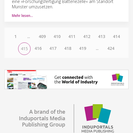
eine »Forschungsfertigung Batteriezelle« am Standort
Münster umzusetzen.
Mehr lesen…
1
...
409
410
411
412
413
414
416
417
418
419
...
424
415