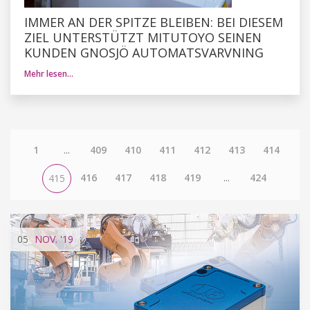
IMMER AN DER SPITZE BLEIBEN: BEI DIESEM
ZIEL UNTERSTÜTZT MITUTOYO SEINEN
KUNDEN GNOSJÖ AUTOMATSVARVNING
Mehr lesen…
1
...
409
410
411
412
413
414
416
417
418
419
...
424
415
05
NOV.
'19