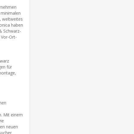
ternehmen
d minimalen
, weltweites
ronica haben
 & Schwarz-
 Vor-Ort-
hwarz
en für
montage,
onen
h. Mit einem
ie
inen neuen
sucher