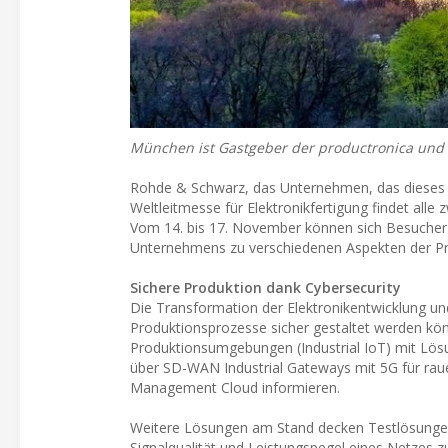
München ist Gastgeber der productronica und 
Rohde & Schwarz, das Unternehmen, das dieses Jah
Weltleitmesse für Elektronikfertigung findet all
Vom 14. bis 17. November können sich Besucher
Unternehmens zu verschiedenen Aspekten der Pr
Sichere Produktion dank Cybersecurity
Die Transformation der Elektronikentwicklung un
Produktionsprozesse sicher gestaltet werden kön
Produktionsumgebungen (Industrial IoT) mit Lö
über SD-WAN Industrial Gateways mit 5G für r
Management Cloud informieren.
Weitere Lösungen am Stand decken Testlösungen f
Signalqualität und Leistungspegel eines Netzes 