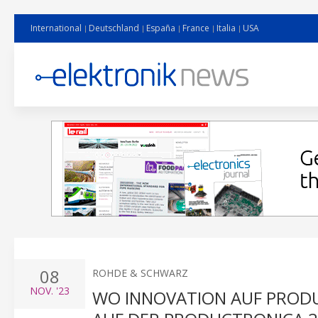
International
Deutschland
España
France
Italia
USA
08
ROHDE & SCHWARZ
NOV.
'23
WO INNOVATION AUF PRODU