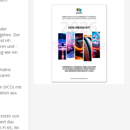
nder
gehen. Der
nd HF-
ren und -
g wie ein
matrix
gbaren
n (VCO) mit
ation aus
Testen von
iert das
Fi 6E, Wi-