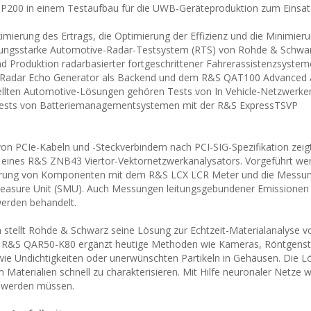
200 in einem Testaufbau für die UWB-Geräteproduktion zum Einsat
mierung des Ertrags, die Optimierung der Effizienz und die Minimier
tungsstarke Automotive-Radar-Testsystem (RTS) von Rohde & Schwar
und Produktion radarbasierter fortgeschrittener Fahrerassistenzsyste
Radar Echo Generator als Backend und dem R&S QAT100 Advanced
ellten Automotive-Lösungen gehören Tests von In Vehicle-Netzwerken
tests von Batteriemanagementsystemen mit der R&S ExpressTSVP
von PCIe-Kabeln und -Steckverbindern nach PCI-SIG-Spezifikation zei
 eines R&S ZNB43 Viertor-Vektornetzwerkanalysators. Vorgeführt we
ierung von Komponenten mit dem R&S LCX LCR Meter und die Messu
asure Unit (SMU). Auch Messungen leitungsgebundener Emissionen f
werden behandelt.
en stellt Rohde & Schwarz seine Lösung zur Echtzeit-Materialanalyse vo
ue R&S QAR50-K80 ergänzt heutige Methoden wie Kameras, Röntgenst
e Undichtigkeiten oder unerwünschten Partikeln in Gehäusen. Die L
terialien schnell zu charakterisieren. Mit Hilfe neuronaler Netze 
t werden müssen.