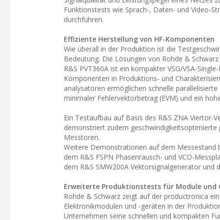
Funktionstests wie Sprach-, Daten- und Video-Str
durchführen.
Effiziente Herstellung von HF-Komponenten
Wie überall in der Produktion ist die Testgesch
Bedeutung. Die Lösungen von Rohde & Schwarz 
R&S PVT360A ist ein kompakter VSG/VSA-Single-Bo
Komponenten in Produktions- und Charakterisieru
analysatoren ermöglichen schnelle parallelisie
minimaler Fehlervektorbetrag (EVM) und ein hohe
Ein Testaufbau auf Basis des R&S ZNA Viertor-V
demonstriert zudem geschwindigkeitsoptimierte pa
Messtoren.
Weitere Demonstrationen auf dem Messestand bet
dem R&S FSPN Phasenrausch- und VCO-Messplatz 
dem R&S SMW200A Vektorsignalgenerator und d
Erweiterte Produktionstests für Module und
Rohde & Schwarz zeigt auf der productronica ei
Elektronikmodulen und -geräten in der Produktion
Unternehmen seine schnellen und kompakten Fu