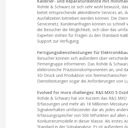
Kalibrier- und Reparaturdienste mit minimale
Rohde & Schwarz ist sich sehr wohl bewusst, da
bietet entsprechende akkreditierte Services an,
Ausfallzeiten betrieben werden können. Die Dien
Servicenetz. Kundenanfragen können so schnell v
die Besucher die Möglichkeit, sich über das um
Experten stehen für Fragen zu den Standard-Kali
Support zur Verfügung.
Fertigungsdienstleistungen für Elektronikba
Besucher können sich außerdem über verschieden
Firmengruppe informieren. Das Rohde & Schwarz-
elektronische Präzisionskomponenten an, und da
3D-Druck und Produktion von feinmechanischen K
Dienstleistungen sogar die Anforderungen von Lu
Evolved for more challenges: R&S MXO 5 Oszi
Rohde & Schwarz hat vor Kurzem das R&S MXO 5 vo
Erfassungen und mehr als 18 Millionen Messkurve
Signalverhalten umfassender dar als jedes andere
Erfassungsspeicher von 500 MPunkten auf allen ac
Konkurrenzmodelle in dieser Klasse. Als erstes A
Standard in der Signalanalyse. Es ist außerdem 