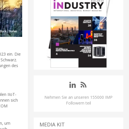
023 ein. Die
 Schwarz.
sungen des
len IIoT-
Nehmen Sie an unseren 155000 IMP
nnen sich
Followern teil
NCOM
on, um
MEDIA KIT
auch