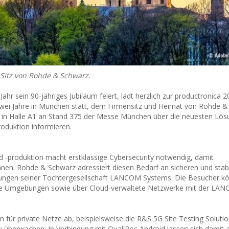
Sitz von Rohde & Schwarz.
r sein 90-jähriges Jubiläum feiert, lädt herzlich zur productronica 2
e zwei Jahre in München statt, dem Firmensitz und Heimat von Rohde &
 in Halle A1 an Stand 375 der Messe München über die neuesten Lö
oduktion informieren.
d -produktion macht erstklassige Cybersecurity notwendig, damit
nen. Rohde & Schwarz adressiert diesen Bedarf an sicheren und stabi
sungen seiner Tochtergesellschaft LANCOM Systems. Die Besucher kö
aue Umgebungen sowie über Cloud-verwaltete Netzwerke mit der LA
ür private Netze ab, beispielsweise die R&S 5G Site Testing Soluti
zu überwachen. In Verbindung mit QualiPoc Android lassen sich damit 