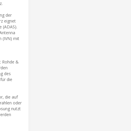
z.
ung der
z eignet
me (ADAS).
 Antenna
 (IVN) mit
gt Rohde &
rden
ng des
ür die
r, die auf
rahlen oder
ösung nutzt
werden