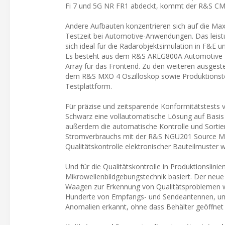
Fi 7 und 5G NR FR1 abdeckt, kommt der R&S CMP
Andere Aufbauten konzentrieren sich auf die Maxi
Testzeit bei Automotive-Anwendungen. Das leis
sich ideal für die Radarobjektsimulation in F&E 
Es besteht aus dem R&S AREG800A Automotive 
Array für das Frontend. Zu den weiteren ausgest
dem R&S MXO 4 Oszilloskop sowie Produktions
Testplattform.
Für präzise und zeitsparende Konformitätstests 
Schwarz eine vollautomatische Lösung auf Basis
außerdem die automatische Kontrolle und Sort
Stromverbrauchs mit der R&S NGU201 Source Me
Qualitätskontrolle elektronischer Bauteilmuster 
Und für die Qualitätskontrolle in Produktionslini
Mikrowellenbildgebungstechnik basiert. Der ne
Waagen zur Erkennung von Qualitätsproblemen wi
Hunderte von Empfangs- und Sendeantennen, um Ma
Anomalien erkannt, ohne dass Behälter geöffne