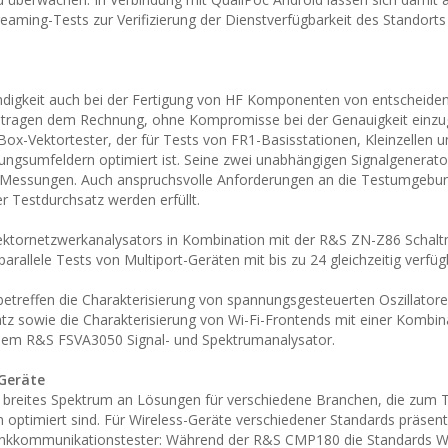
eaming-Tests zur Verifizierung der Dienstverfügbarkeit des Standorts
windigkeit auch bei der Fertigung von HF Komponenten von entscheide
tragen dem Rechnung, ohne Kompromisse bei der Genauigkeit einzu
x-Vektortester, der für Tests von FR1-Basisstationen, Kleinzellen u
ngsumfeldern optimiert ist. Seine zwei unabhängigen Signalgenerato
rte Messungen. Auch anspruchsvolle Anforderungen an die Testumgebun
r Testdurchsatz werden erfüllt.
ektornetzwerkanalysators in Kombination mit der R&S ZN-Z86 Schalt
rallele Tests von Multiport-Geräten mit bis zu 24 gleichzeitig verfü
reffen die Charakterisierung von spannungsgesteuerten Oszillatore
sowie die Charakterisierung von Wi-Fi-Frontends mit einer Kombin
em R&S FSVA3050 Signal- und Spektrumanalysator.
 Geräte
n breites Spektrum an Lösungen für verschiedene Branchen, die zum 
 optimiert sind. Für Wireless-Geräte verschiedener Standards präsent
nkkommunikationstester: Während der R&S CMP180 die Standards Wi-