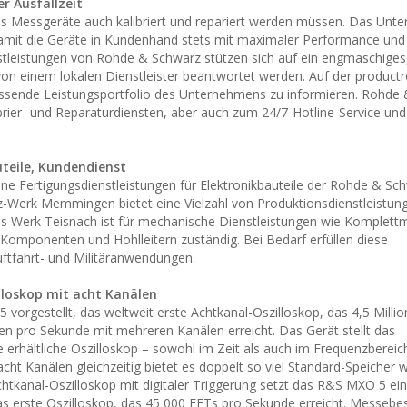
r Ausfallzeit
ss Messgeräte auch kalibriert und repariert werden müssen. Das Un
 damit die Geräte in Kundenhand stets mit maximaler Performance un
stleistungen von Rohde & Schwarz stützen sich auf ein engmaschiges
on einem lokalen Dienstleister beantwortet werden. Auf der product
fassende Leistungsportfolio des Unternehmens zu informieren. Rohde
brier- und Reparaturdiensten, aber auch zum 24/7-Hotline-Service und
uteile, Kundendienst
e Fertigungsdienstleistungen für Elektronikbauteile der Rohde & Sc
Werk Memmingen bietet eine Vielzahl von Produktionsdienstleistung
s Werk Teisnach ist für mechanische Dienstleistungen wie Komplett
omponenten und Hohlleitern zuständig. Bei Bedarf erfüllen diese
ftfahrt- und Militäranwendungen.
lloskop mit acht Kanälen
rgestellt, das weltweit erste Achtkanal-Oszilloskop, das 4,5 Milli
n pro Sekunde mit mehreren Kanälen erreicht. Das Gerät stellt das
 erhältliche Oszilloskop – sowohl im Zeit als auch im Frequenzbereic
ht Kanälen gleichzeitig bietet es doppelt so viel Standard-Speicher w
chtkanal-Oszilloskop mit digitaler Triggerung setzt das R&S MXO 5 e
das erste Oszilloskop, das 45 000 FFTs pro Sekunde erreicht. Messebe