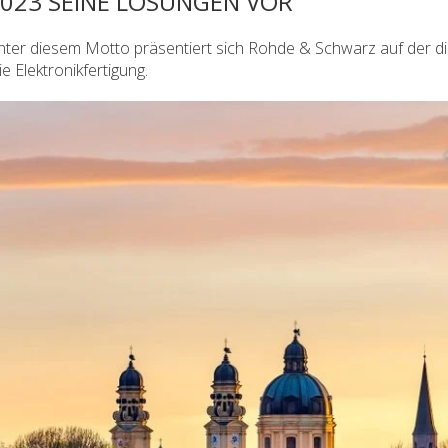
023 SEINE LÖSUNGEN VOR
nter diesem Motto präsentiert sich Rohde & Schwarz auf der di
e Elektronikfertigung.