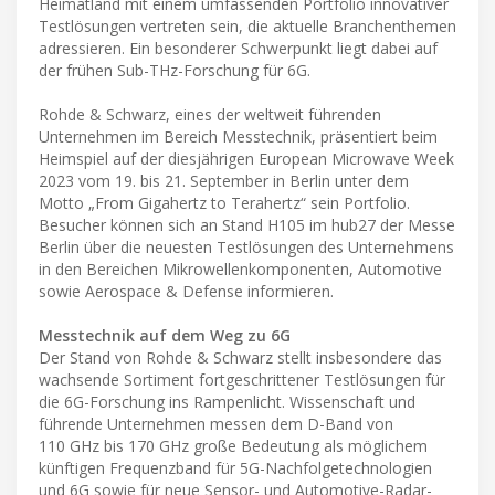
Heimatland mit einem umfassenden Portfolio innovativer
Testlösungen vertreten sein, die aktuelle Branchenthemen
adressieren. Ein besonderer Schwerpunkt liegt dabei auf
der frühen Sub-THz-Forschung für 6G.
Rohde & Schwarz, eines der weltweit führenden
Unternehmen im Bereich Messtechnik, präsentiert beim
Heimspiel auf der diesjährigen European Microwave Week
2023 vom 19. bis 21. September in Berlin unter dem
Motto „From Gigahertz to Terahertz“ sein Portfolio.
Besucher können sich an Stand H105 im hub27 der Messe
Berlin über die neuesten Testlösungen des Unternehmens
in den Bereichen Mikrowellenkomponenten, Automotive
sowie Aerospace & Defense informieren.
Messtechnik auf dem Weg zu 6G
Der Stand von Rohde & Schwarz stellt insbesondere das
wachsende Sortiment fortgeschrittener Testlösungen für
die 6G-Forschung ins Rampenlicht. Wissenschaft und
führende Unternehmen messen dem D-Band von
110 GHz bis 170 GHz große Bedeutung als möglichem
künftigen Frequenzband für 5G-Nachfolgetechnologien
und 6G sowie für neue Sensor- und Automotive-Radar-