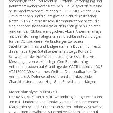
technologischen Fortschritt in Luftfahrt, Verteidigung und
Raumfahrt weiter voranzutreiben. Ein Beispiel hierfür sind
neue Satellitenkonstellationen in LEO-, MEO- oder GEO-
Umlaufbahnen und die Integration nicht-terrestrischer
Netze (NTN) in terrestrische Kommunikationsnetze, die
eine nahtlose Konnektivität auch in entlegenen Gebieten
rund um den Globus ermöglichen. Aktive Antennenarrays
mit Beamforming-Fähigkeiten sind Schlüsseltechnologien
für den Aufbau dieser Verbindungen zwischen
Satellitenterminals und Endgeräten am Boden. Für Tests
dieser neuartigen Satellitenterminals zeigt Rohde &
Schwarz auf der EuMW eine Lösung für Over-the-Air-
Messungen von elektrisch großen Beamforming-
Antennengruppen auf Grundlage der CATR-basierten R&S
ATS1800C Messkammer. Weitere Demoaufbauten für
Aerospace & Defense adressieren die umfassende
Charakterisierung von High-Gain-Satellitenempfängern.
Materialanalyse in Echtzeit
Der R&S QAR50 setzt Mikrowellenbildgebungstechnik ein,
um mit Hunderten von Empfangs- und Sendeantennen
Materialien schnell zu charakterisieren. Rohde & Schwarz
zeigt seinen bewährten Automotive-Radom-Tester auf