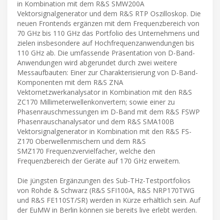
in Kombination mit dem R&S SMW200A
Vektorsignalgenerator und dem R&S RTP Oszilloskop. Die
neuen Frontends ergänzen mit dem Frequenzbereich von
70 GHz bis 110 GHz das Portfolio des Unternehmens und
zielen insbesondere auf Hochfrequenzanwendungen bis
110 GHz ab. Die umfassende Präsentation von D-Band-
Anwendungen wird abgerundet durch zwei weitere
Messaufbauten: Einer zur Charakterisierung von D-Band-
Komponenten mit dem R&S ZNA
Vektornetzwerkanalysator in Kombination mit den R&S
ZC170 Millimeterwellenkonvertern; sowie einer zu
Phasenrauschmessungen im D-Band mit dem R&S FSWP
Phasenrauschanalysator und dem R&S SMA100B
Vektorsignalgenerator in Kombination mit den R&S FS-
Z170 Oberwellenmischern und dem R&S
SMZ170 Frequenzvervielfacher, welche den
Frequenzbereich der Geräte auf 170 GHz erweitern.
Die jüngsten Ergänzungen des Sub-THz-Testportfolios
von Rohde & Schwarz (R&S SFI100A, R&S NRP170TWG
und R&S FE110ST/SR) werden in Kürze erhältlich sein. Auf
der EuMW in Berlin können sie bereits live erlebt werden.