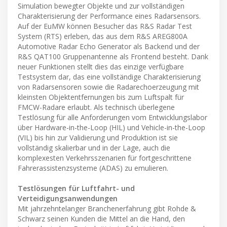
Simulation bewegter Objekte und zur vollständigen
Charakterisierung der Performance eines Radarsensors.
Auf der EuMW können Besucher das R&S Radar Test
System (RTS) erleben, das aus dem R&S AREG800A
Automotive Radar Echo Generator als Backend und der
R&S QAT100 Gruppenantenne als Frontend besteht. Dank
neuer Funktionen stellt dies das einzige verfügbare
Testsystem dar, das eine vollständige Charakterisierung
von Radarsensoren sowie die Radarechoerzeugung mit
kleinsten Objektentfernungen bis zum Luftspalt für
FMCW-Radare erlaubt. Als technisch überlegene
Testlösung für alle Anforderungen vom Entwicklungslabor
über Hardware-in-the-Loop (HIL) und Vehicle-in-the-Loop
(VIL) bis hin zur Validierung und Produktion ist sie
vollständig skalierbar und in der Lage, auch die
komplexesten Verkehrsszenarien für fortgeschrittene
Fahrerassistenzsysteme (ADAS) zu emulieren.
Testlösungen für Luftfahrt- und
Verteidigungsanwendungen
Mit jahrzehntelanger Branchenerfahrung gibt Rohde &
Schwarz seinen Kunden die Mittel an die Hand, den