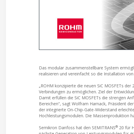
Das modular zusammenstellbare System ermöglich
realisieren und vereinfacht so die Installation v
„ROHM konzipierte die neuen SiC MOSFETs der 2
Verbindungen zu ermöglichen. Ziel der Entwicklu
Damit erfüllen die SiC MOSFETs die strengen Anf
Bereichen“, sagt Wolfram Harnack, Präsident 
der integrierte On-Chip-Gate-Widerstand erleich
Hochleistungsmodulen. Die Massenproduktion ha
®
Semikron Danfoss hat den SEMITRANS
20 für H
nächste Generation von Leistungsmodulen für g