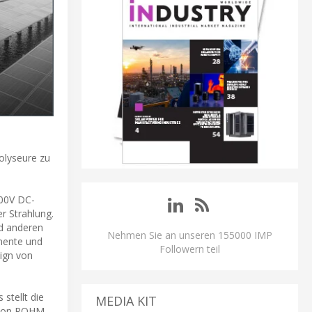
olyseure zu
500V DC-
r Strahlung.
nd anderen
Nehmen Sie an unseren 155000 IMP
mente und
Followern teil
ign von
stellt die
MEDIA KIT
 von ROHM,