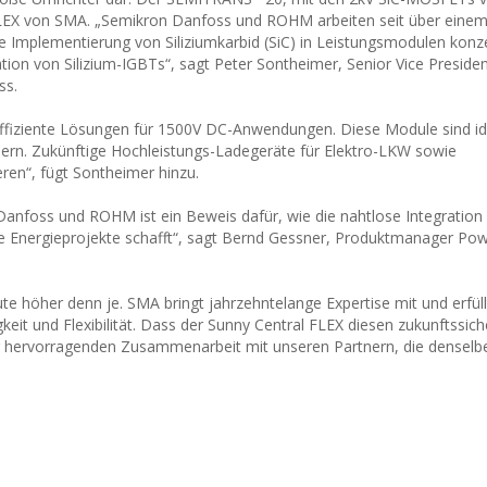
l FLEX von SMA. „Semikron Danfoss und ROHM arbeiten seit über einem
 Implementierung von Siliziumkarbid (SiC) in Leistungsmodulen konzen
ation von Silizium-IGBTs“, sagt Peter Sontheimer, Senior Vice Preside
ss.
effiziente Lösungen für 1500V DC-Anwendungen. Diese Module sind id
hern. Zukünftige Hochleistungs-Ladegeräte für Elektro-LKW sowie
ren“, fügt Sontheimer hinzu.
foss und ROHM ist ein Beweis dafür, wie die nahtlose Integration 
e Energieprojekte schafft“, sagt Bernd Gessner, Produktmanager Po
e höher denn je. SMA bringt jahrzehntelange Expertise mit und erfül
keit und Flexibilität. Dass der Sunny Central FLEX diesen zukunftssic
der hervorragenden Zusammenarbeit mit unseren Partnern, die densel