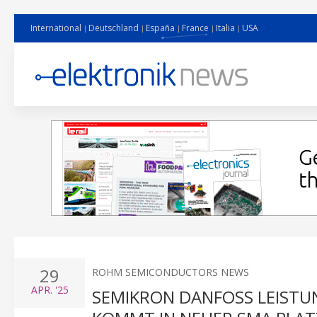
International
Deutschland
España
France
Italia
USA
29
ROHM SEMICONDUCTORS NEWS
APR.
'25
SEMIKRON DANFOSS LEISTU