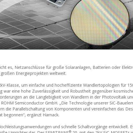
t es, Netzanschlüsse für große Solaranlagen, Batterien oder Elektr
on großen Energieprojekten weltweit.
kV-Klasse, um einfache und hocheffiziente Wandlertopologien für 1
ng war eine hohe Zuverlässigkeit und Robustheit gegenüber kosmische
orderungen an die Langlebigkeit von Wandlern in der Photovoltaik u
der ROHM Semiconductor GmbH. „Die Technologie unserer SiC-Bauele
tern die Parallelschaltung von Komponenten und vereinfachen das Des
t begonnen“, ergänzt Harnack.
ochleistungsanwendungen und schnelle Schaltvorgänge entwickelt. Es 
®
roße Umrichter dar. Der SEMITRANS
20, mit den 2kV SiC-MOSFETs