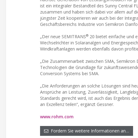
ist ein integraler Bestandteil des Sunny Centra
zusammen und haben sich dabei vor allem auf die
jüngster Zeit kooperieren wir auch bei der Integr
Geschäftsbereichs Industrie von Semikron Danfo
®
„Der neue SEMITRANS
20 bietet einfache und 
Wechselrichter in Solaranalgen und Energiespeic
Windkraftanlagen werden ebenfalls davon profitie
„Die Zusammenarbeit zwischen SMA, Semikron Dan
Technologien die Grundlage für zukunftsweisend
Conversion Systems bei SMA.
„Die Anforderungen an solche Lösungen sind heut
Ansprüche an Leistung, Zuverlässigkeit, Langlebig
Standards gerecht wird, ist auch das Ergebnis 
an Exzellenz teilen“, ergänzt Gessner.
www.rohm.com
Fordern Sie weitere Informationen an…