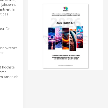
 Jahrzehnt
triert. In
nt des
eal für
innovativer
wer
lt höchste
heren
ben Anspruch