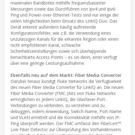
maximalen Bandbreite mithilfe frequenzbasierter
Messungen sowie das Durchführen von Ipv4 und Ipv6-
Ping und Power-over-Ethernet-Tests sind nur einige der
vielen Möglichkeiten beim Einsatz des LinkIQ Duo. Das
Gerät erkennt außerdem häufig auftretende
Konfigurationsfehler, wie z.B. die Verwendung eines
unzulässigen Kanals für die erkannte Region oder einen
nicht empfohlenen Kanal, schwache
Sicherheitseinstellungen sowie sich überlappende
benachbarte Access Points – es sei denn, einer verfügt
über eine geringe Leistungsaufnahme.
Ebenfalls neu auf dem Markt: Fiber Media Converter
Darüber hinaus kündigt Fluke Networks die Verfügbarkeit
des neuen Fiber Media Converter für LinkIQ an. Die neuen
Fiber Media Converter (FMC-)Kits von Fluke Networks
ermöglichen es jedem LinkIQ, die Glasfaser-Port-
Verbindungen zu verbinden, zu verstehen und zu
debuggen, indem Anwendung, Switch-Name, Port-Name
und VLAN ermittelt und die Konnektivität mithilfe von IP-
Ping überprüft werden. Der FMC umfasst den FiberLert™
Live Fiber Detector zur Überprüfung des Vorhandenseins