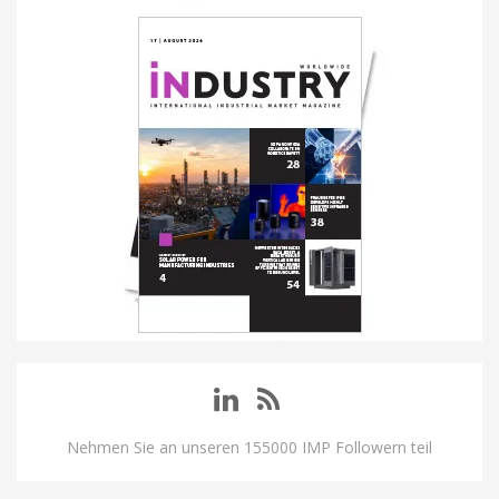
Nehmen Sie an unseren 155000 IMP Followern teil