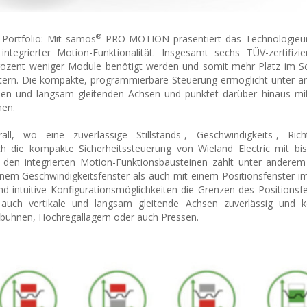
®
-Portfolio: Mit samos
PRO MOTION präsentiert das Technologie
integrierter Motion-Funktionalität. Insgesamt sechs TÜV-zertifizi
Prozent weniger Module benötigt werden und somit mehr Platz im S
ietern. Die kompakte, programmierbare Steuerung ermöglicht unter 
alen und langsam gleitenden Achsen und punktet darüber hinaus mit
nen.
l, wo eine zuverlässige Stillstands-, Geschwindigkeits-, Ric
ch die kompakte Sicherheitssteuerung von Wieland Electric mit bi
n integrierten Motion-Funktionsbausteinen zählt unter anderem 
inem Geschwindigkeitsfenster als auch mit einem Positionsfenster i
d intuitive Konfigurationsmöglichkeiten die Grenzen des Positionsf
auch vertikale und langsam gleitende Achsen zuverlässig und kon
bühnen, Hochregallagern oder auch Pressen.