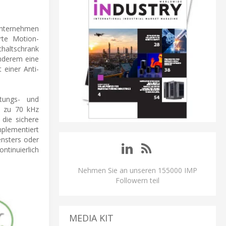
unternehmen
erte Motion-
chaltschrank
anderem eine
 einer Anti-
htungs- und
s zu 70 kHz
die sichere
mplementiert
ensters oder
tinuierlich
Nehmen Sie an unseren 155000 IMP
Followern teil
MEDIA KIT