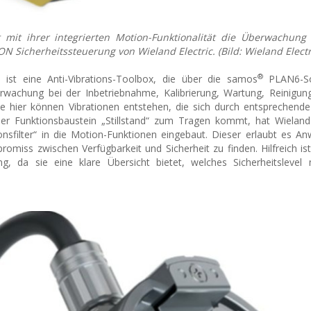
 mit ihrer integrierten Motion-Funktionalität die Überwachung
icherheitssteuerung von Wieland Electric. (Bild: Wieland Electr
®
t eine Anti-Vibrations-Toolbox, die über die samos
PLAN6-So
erwachung bei der Inbetriebnahme, Kalibrierung, Wartung, Reinigu
 hier können Vibrationen entstehen, die sich durch entsprechende
er Funktionsbaustein „Stillstand“ zum Tragen kommt, hat Wieland 
ionsfilter“ in die Motion-Funktionen eingebaut. Dieser erlaubt es A
iss zwischen Verfügbarkeit und Sicherheit zu finden. Hilfreich is
g, da sie eine klare Übersicht bietet, welches Sicherheitslevel 