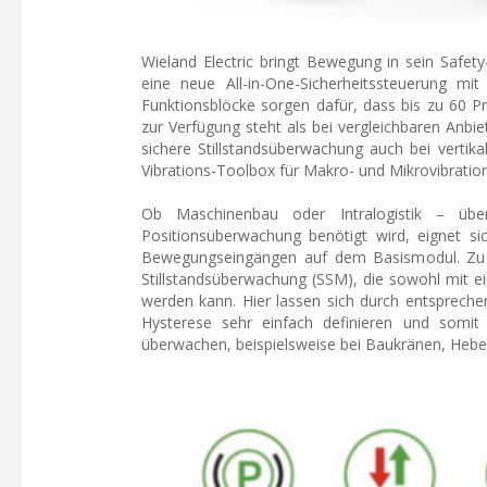
Wieland Electric bringt Bewegung in sein Safety
eine neue All-in-One-Sicherheitssteuerung mit 
Funktionsblöcke sorgen dafür, dass bis zu 60 
zur Verfügung steht als bei vergleichbaren Anb
sichere Stillstandsüberwachung auch bei vertik
Vibrations-Toolbox für Makro- und Mikrovibratio
Ob Maschinenbau oder Intralogistik – überal
Positionsüberwachung benötigt wird, eignet si
Bewegungseingängen auf dem Basismodul. Zu de
Stillstandsüberwachung (SSM), die sowohl mit e
werden kann. Hier lassen sich durch entsprechen
Hysterese sehr einfach definieren und somit 
überwachen, beispielsweise bei Baukränen, Hebe