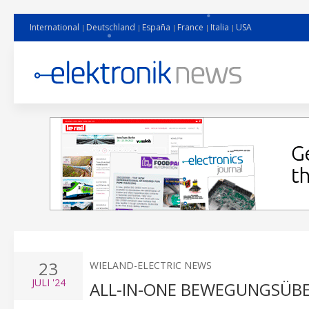
International
Deutschland
España
France
Italia
USA
23
WIELAND-ELECTRIC NEWS
JULI
'24
ALL-IN-ONE BEWEGUNGSÜ