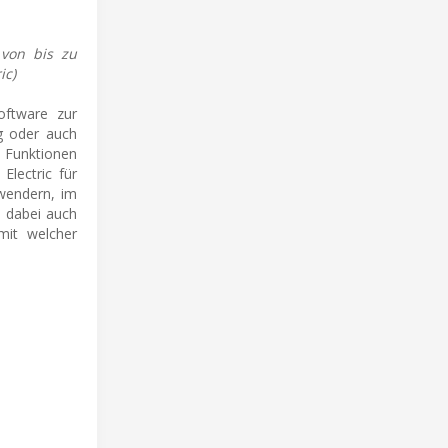
 von bis zu
ic)
ftware zur
ng oder auch
 Funktionen
Electric für
nwendern, im
t dabei auch
mit welcher