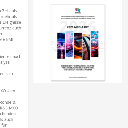
Zeit- als
 mehr als
e Ereignisse
kurrenz auch
on
wie EMI-
iert es auch
nalyse
en sich
MXO 4 im
i Rohde &
as R&S MXO
rechenden
ls auch
 für