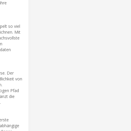
ihre
elt so viel
ichnen. Mit
uchsvollste
on
ndaten
yse. Der
lichkeit von
n.
logen Pfad
änzt die
.
erste
nabhängige