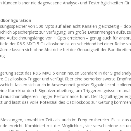
n Kunden bisher nie dagewesene Analyse- und Testmöglichkeiten für 
ardkonfiguration
ungsspeicher von 500 Mpts auf allen acht Kanälen gleichzeitig – dopp
eichlich Speicherplatz zur Verfügung, um große Datenmengen aufzuze
eine Aufzeichnungslänge von 1 Gpts erreichen – genug auch für anspr
efe der R&S MXO 5 Oszilloskope ist entscheidend bei einer Reihe v
ume lassen sich ohne Abstriche bei der Genauigkeit der Bandbreite
ng.
riggerung setzt das R&S MXO 5 einen neuen Standard in der Signalanal
ndere Oszilloskop-Trigger und verfügt über eine bemerkenswerte Empfind
chicht lassen sich auch in Anwesenheit großer Signale leicht isoliere
ne Korrektur durch Signalverarbeitung, um Triggerereignisse im ana
 rauschanfälligeren Trigger-Performance führt. Der Digitaltrigger erg
kt und lässt das volle Potenzial des Oszilloskops zur Geltung kommen
essungen, sowohl im Zeit- als auch im Frequenzbereich. Es ist das 
de erreicht. Kombiniert mit der Möglichkeit, vier verschiedene zeitu