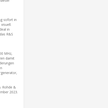
 dieser
g sofort in
visuell.
deal in
t das R&S
200 MHz,
zen damit
rderungen
on
rgenerator,
h. Rohde &
ember 2023.