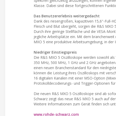
Spektren gleichzeitig anzuzeigen, können Ingeni
Klasse. Dabei sind diese fortgeschrittenen Fun
Das Benutzererlebnis weitergedacht
Dank des riesengroßen, kapazitiven 15,6"-Full-H
Fleisch und Blut übergeht, sorgen die R&S MXO 5 
Durch ihre geringe Stellfläche und die VESA-Montag
jegliche Arbeitsplätze ein. Mit dem branchenweit 
MXO 5 eine produktive Arbeitsumgebung, in der I
Niedriger Einstiegspreis
Die R&S MXO 5 Oszilloskope werden sowohl als V
350 MHz, 500 MHz, 1 GHz und 2 GHz angeboten. D
einen neuen Branchenstandard für den niedrigsten
können die Leistung ihres Oszilloskops mit versc
16 digitalen Kanälen mit einer MSO-Option (Mixe
Protokolldecodierungs- und Trigger-Optionen fü
Die neuen R&S MXO 5 Oszilloskope sind ab sofor
Schwarz zeigt das neue R&S MXO 5 auch auf der 
Weitere Informationen zum Gerät finden sich unt
www.rohde-schwarz.com