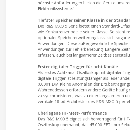
höchste Anforderungen bieten die Geräte unsere
Elektroniksysteme.“
Tiefster Speicher seiner Klasse in der Stand
Die R&S MXO 5 Serie bietet einen Standard-Erfass
wie Konkurrenzmodelle seiner Klasse. So steht r
optionaler Speichererweiterung lässt sich sogar 
Anwendungen. Diese außergewöhnliche Speicherti
Anwendungen zur Fehlerbehebung. Längere Zeiträ
erfassen, auch bei langsamerer Zeitbasiseinstellu
Erster digitaler Trigger für acht Kanäle
Als erstes Achtkanal-Oszilloskop mit digitaler T
digitale Trigger ist leistungsfähiger als jeder a
0,0001 Div. Kleine Anomalien der Bitübertragungss
Währenddessen erfordern andere Geräte häufig ei
zu synchronisieren, was zu einer langsameren und
vertikale 18-bit-Architektur des R&S MXO 5 perfe
Überlegene HF-Mess-Performance
Das R&S MXO 5 eignet sich hervorragend für HF-M
Oszilloskop überhaupt, das 45.000 FFTs pro Sekun