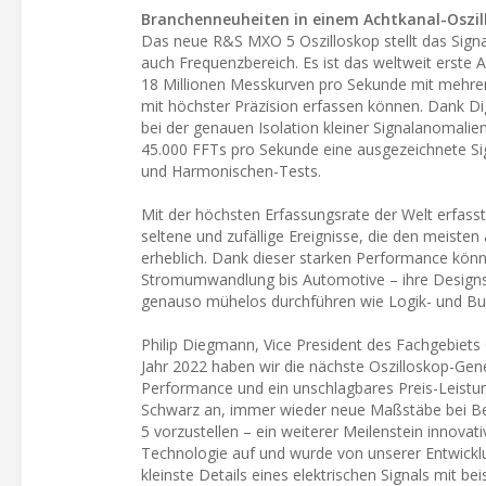
Branchenneuheiten in einem Achtkanal-Oszil
Das neue R&S MXO 5 Oszilloskop stellt das Signa
auch Frequenzbereich. Es ist das weltweit erste 
18 Millionen Messkurven pro Sekunde mit mehreren
mit höchster Präzision erfassen können. Dank Di
bei der genauen Isolation kleiner Signalanomal
45.000 FFTs pro Sekunde eine ausgezeichnete Si
und Harmonischen-Tests.
Mit der höchsten Erfassungsrate der Welt erfasst 
seltene und zufällige Ereignisse, die den meiste
erheblich. Dank dieser starken Performance kön
Stromumwandlung bis Automotive – ihre Designs e
genauso mühelos durchführen wie Logik- und Bus
Philip Diegmann, Vice President des Fachgebiets
Jahr 2022 haben wir die nächste Oszilloskop-Gen
Performance und ein unschlagbares Preis-Leistu
Schwarz an, immer wieder neue Maßstäbe bei Bed
5 vorzustellen – ein weiterer Meilenstein innova
Technologie auf und wurde von unserer Entwicklu
kleinste Details eines elektrischen Signals mit be