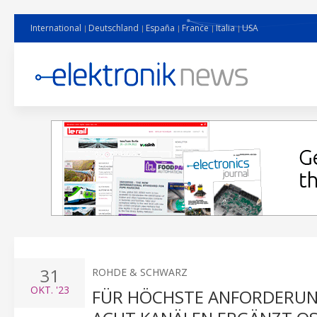
International
Deutschland
España
France
Italia
USA
31
ROHDE & SCHWARZ
OKT.
'23
FÜR HÖCHSTE ANFORDERUNG