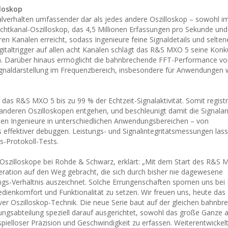
loskop
lverhalten umfassender dar als jedes andere Oszilloskop – sowohl im 
Achtkanal-Oszilloskop, das 4,5 Millionen Erfassungen pro Sekunde und
 Kanälen erreicht, sodass Ingenieure feine Signaldetails und selten
gitaltrigger auf allen acht Kanälen schlägt das R&S MXO 5 seine Kon
ien. Darüber hinaus ermöglicht die bahnbrechende FFT-Performance v
gnaldarstellung im Frequenzbereich, insbesondere für Anwendungen 
das R&S MXO 5 bis zu 99 % der Echtzeit-Signalaktivität. Somit registr
n anderen Oszilloskopen entgehen, und beschleunigt damit die Signala
nen Ingenieure in unterschiedlichen Anwendungsbereichen – von
ffektiver debuggen. Leistungs- und Signalintegritätsmessungen lass
-Protokoll-Tests.
 Oszilloskope bei Rohde & Schwarz, erklärt: „Mit dem Start des R&S 
eration auf den Weg gebracht, die sich durch bisher nie dagewesene
ngs-Verhältnis auszeichnet. Solche Errungenschaften spornen uns be
ienkomfort und Funktionalität zu setzen. Wir freuen uns, heute d
tiver Oszilloskop-Technik. Die neue Serie baut auf der gleichen bahnb
ngsabteilung speziell darauf ausgerichtet, sowohl das große Ganze a
ispielloser Präzision und Geschwindigkeit zu erfassen. Weiterentwickelt