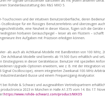
euren HF-Signale umfassender darstellen als mit jedem anderen Gerät
ktionen Standardausstattung des R&S MXO 5.
D-Touchscreen und der intuitiven Benutzeroberfläche, deren Bedienun
Oszilloskope für ein flüssiges Benutzererlebnis und überzeugen auch 
eschnittstelle, eine Neuheit in dieser Klasse, fügen sich die Geräte i
niedrigsten hörbaren Geräuschpegel – leiser als ein Flüstern – schaff
ngenieure ihre Aufgaben mit Präzision erledigen können.
ier- als auch als Achtkanal-Modelle mit Bandbreiten von 100 MHz, 
ie Achtkanal-Modelle sind bereits ab 19.500 Euro erhältlich und set
 Einstiegspreis in dieser Geräteklasse. Benutzer mit speziellen Anfo
hiedenen Upgrade-Optionen erweitern, wie z. B. mit der Integration v
d-Signal Oscilloscope), einem integrierten Zweikanal-100-MHz-Arbiträ
r Industriestandard-Busse und einem Frequenzgang-Analysator.
t bei Rohde & Schwarz und ausgewählten Vertriebspartnern erhältlic
productronica 2023 in München in Halle A1.375 vom 14. Bis 17. Nov
er:
https://www.rohde-schwarz.com/product/MXO5