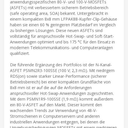
anwendungsspezifischen 80-V- und 100-V-MOSFETs
(ASFETs) mit verbessertem sicherem Betriebsbereich
(safe operating area, SOA) bekannt. Untergebracht in
einem kompakten 8x8 mm LFPAK88-Kupfer-Clip-Gehäuse
haben sie einen 60 % geringeren Platzbedarf im Vergleich
zu bisherigen Lösungen. Diese neuen ASFETs sind
vollständig für anspruchsvolle Hot-Swap- und Soft-Start-
Anwendungen optimiert und bis 175 °C für den Einsatz in
modernen Telekommunikations- und Computeranlagen
qualifiziert.
Die führende Ergänzung des Portfolios ist der N-Kanal-
ASFET PSMN2R3-100SSE (100 V; 2,3 mΩ). Mit niedrigem
RDS(on) sowie starker Linear-Performance (sicherer
Betriebsbereich) bei einer kompakten Grundfläche von
8x8 mm ist er auf die auf die Anforderungen
anspruchsvoller Hot-Swap-Anwendungen zugeschnitten.
Mit dem PSMN1R9-100SSE (1,9 mΩ) kommt außerdem
ein 80-V-ASFET auf den Markt. Dieser kommt den
wachsenden Trends zur Verwendung von 48-V-
Stromschienen in Computerservern und anderen
industriellen Anwendungen entgegen, bei denen die
Umgebungsbedingungen MOSFETs mit einem niedrigeren