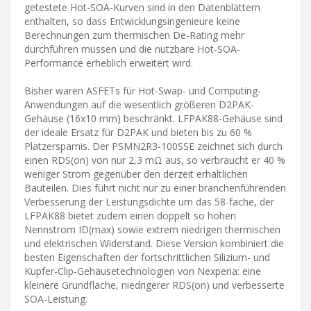
getestete Hot-SOA-Kurven sind in den Datenblättern
enthalten, so dass Entwicklungsingenieure keine
Berechnungen zum thermischen De-Rating mehr
durchführen müssen und die nutzbare Hot-SOA-
Performance erheblich erweitert wird.
Bisher waren ASFETs für Hot-Swap- und Computing-
Anwendungen auf die wesentlich größeren D2PAK-
Gehäuse (16x10 mm) beschränkt. LFPAK88-Gehäuse sind
der ideale Ersatz für D2PAK und bieten bis zu 60 %
Platzersparnis. Der PSMN2R3-100SSE zeichnet sich durch
einen RDS(on) von nur 2,3 mΩ aus, so verbraucht er 40 %
weniger Strom gegenüber den derzeit erhältlichen
Bauteilen. Dies führt nicht nur zu einer branchenführenden
Verbesserung der Leistungsdichte um das 58-fache, der
LFPAK88 bietet zudem einen doppelt so hohen
Nennstrom ID(max) sowie extrem niedrigen thermischen
und elektrischen Widerstand. Diese Version kombiniert die
besten Eigenschaften der fortschrittlichen Silizium- und
Kupfer-Clip-Gehäusetechnologien von Nexperia: eine
kleinere Grundfläche, niedrigerer RDS(on) und verbesserte
SOA-Leistung.