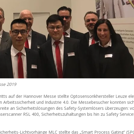
sse 2019
ritts auf der Hannover Messe stellte Optosensorikhersteller Leuze ele
n Arbeitssicherheit und Industrie 4.0. Die Messebesucher konnten si
reite an Sicherheitslösungen des Safety-Systemlösers überzeugen: v
serscanner RSL 400, Sicherheitszuhaltungen bis hin zu Safety Service
 Sicherheits-Lichtvorhänge MLC stellte das „Smart Process Gating“ (SPG