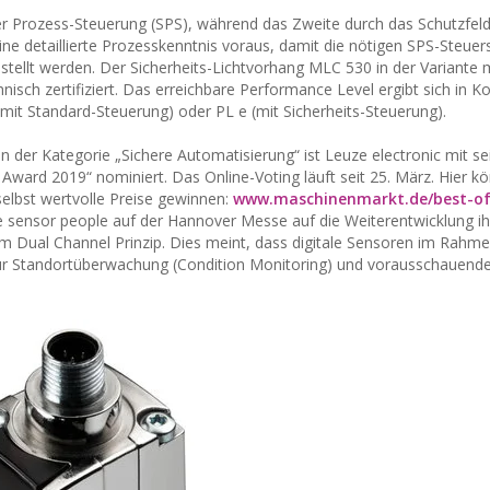
 Prozess-Steuerung (SPS), während das Zweite durch das Schutzfeld
ine detaillierte Prozesskenntnis voraus, damit die nötigen SPS-Steuer
stellt werden. Der Sicherheits-Lichtvorhang MLC 530 in der Variante 
nisch zertifiziert. Das erreichbare Performance Level ergibt sich in 
mit Standard-Steuerung) oder PL e (mit Sicherheits-Steuerung).
der Kategorie „Sichere Automatisierung“ ist Leuze electronic mit s
 Award 2019“ nominiert. Das Online-Voting läuft seit 25. März. Hier k
selbst wertvolle Preise gewinnen:
www.maschinenmarkt.de/best-of
ie sensor people auf der Hannover Messe auf die Weiterentwicklung ih
em Dual Channel Prinzip. Dies meint, dass digitale Sensoren im Rahm
zur Standortüberwachung (Condition Monitoring) und vorausschauend