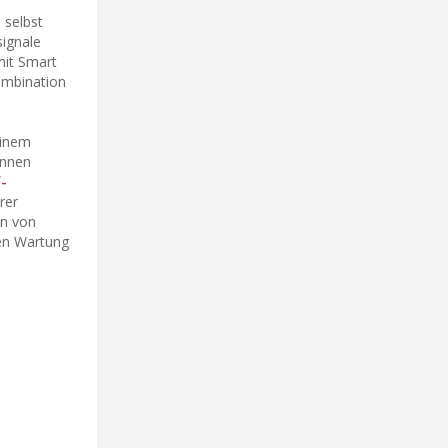
 selbst
signale
mit Smart
Kombination
einem
önnen
-
rer
en von
en Wartung