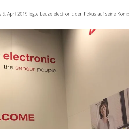
is 5. April 2019 legte Leuze electronic den Fokus auf seine Kom