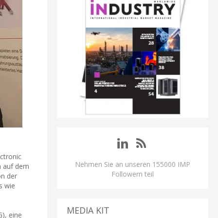
ctronic
Nehmen Sie an unseren 155000 IMP
ch auf dem
Followern teil
on der
s wie
MEDIA KIT
), eine