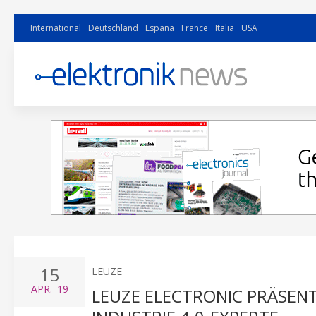
International
Deutschland
España
France
Italia
USA
15
LEUZE
APR.
'19
LEUZE ELECTRONIC PRÄSENT