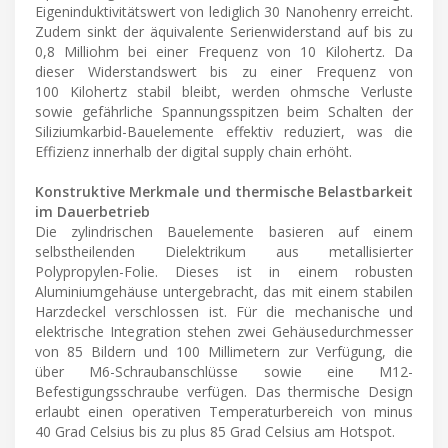
Eigeninduktivitätswert von lediglich 30 Nanohenry erreicht.
Zudem sinkt der äquivalente Serienwiderstand auf bis zu
0,8 Milliohm bei einer Frequenz von 10 Kilohertz. Da
dieser Widerstandswert bis zu einer Frequenz von
100 Kilohertz stabil bleibt, werden ohmsche Verluste
sowie gefährliche Spannungsspitzen beim Schalten der
Siliziumkarbid-Bauelemente effektiv reduziert, was die
Effizienz innerhalb der digital supply chain erhöht.
Konstruktive Merkmale und thermische Belastbarkeit
im Dauerbetrieb
Die zylindrischen Bauelemente basieren auf einem
selbstheilenden Dielektrikum aus metallisierter
Polypropylen-Folie. Dieses ist in einem robusten
Aluminiumgehäuse untergebracht, das mit einem stabilen
Harzdeckel verschlossen ist. Für die mechanische und
elektrische Integration stehen zwei Gehäusedurchmesser
von 85 Bildern und 100 Millimetern zur Verfügung, die
über M6-Schraubanschlüsse sowie eine M12-
Befestigungsschraube verfügen. Das thermische Design
erlaubt einen operativen Temperaturbereich von minus
40 Grad Celsius bis zu plus 85 Grad Celsius am Hotspot.