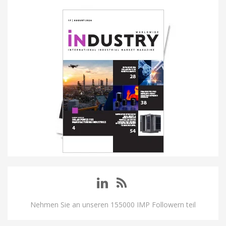
Nehmen Sie an unseren 155000 IMP Followern teil