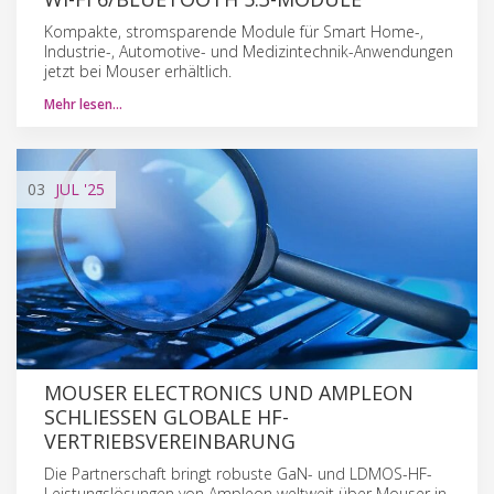
Kompakte, stromsparende Module für Smart Home-,
Industrie-, Automotive- und Medizintechnik-Anwendungen
jetzt bei Mouser erhältlich.
Mehr lesen…
03
JUL
'25
MOUSER ELECTRONICS UND AMPLEON
SCHLIESSEN GLOBALE HF-V
ERTRIEBSVEREINBARUNG
Die Partnerschaft bringt robuste GaN- und LDMOS-HF-
Leistungslösungen von Ampleon weltweit über Mouser in