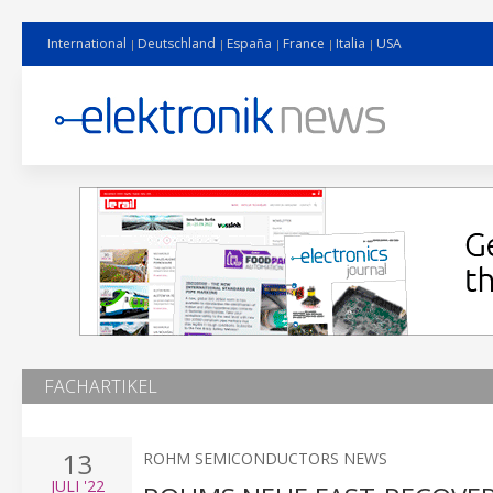
International
Deutschland
España
France
Italia
USA
FACHARTIKEL
13
ROHM SEMICONDUCTORS NEWS
JULI
'22