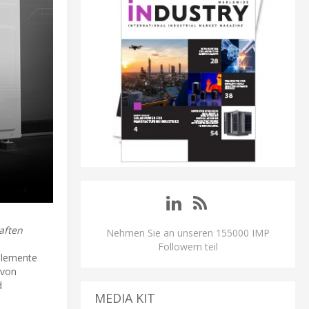
aften
Nehmen Sie an unseren 155000 IMP
Followern teil
elemente
 von
d
MEDIA KIT