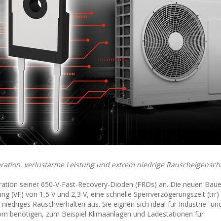
ation: verlustarme Leistung und extrem niedrige Rauscheigensch
ration seiner 650-V-Fast-Recovery-Dioden (FRDs) an. Die neuen Bau
g (VF) von 1,5 V und 2,3 V, eine schnelle Sperrverzögerungszeit (trr)
niedriges Rauschverhalten aus. Sie eignen sich ideal für Industrie- un
m benötigen, zum Beispiel Klimaanlagen und Ladestationen für