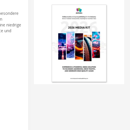
sbesondere
en
ne niedrige
ste und