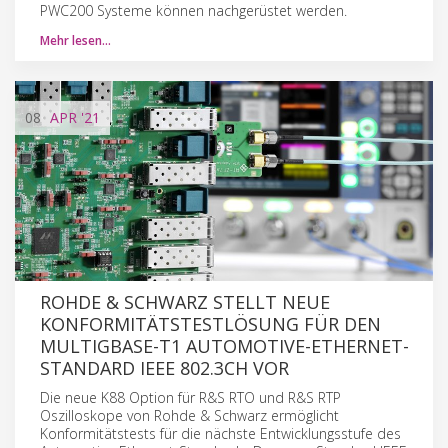
PWC200 Systeme können nachgerüstet werden.
Mehr lesen…
08
APR
'21
ROHDE & SCHWARZ STELLT NEUE
KONFORMITÄTSTESTLÖSUNG FÜR DEN
MULTIGBASE-T1 AUTOMOTIVE-ETHERNET-
STANDARD IEEE 802.3CH VOR
Die neue K88 Option für R&S RTO und R&S RTP
Oszilloskope von Rohde & Schwarz ermöglicht
Konformitätstests für die nächste Entwicklungsstufe des