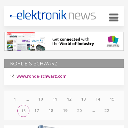
ROHDE & SCHWARZ
www.rohde-schwarz.com
1
...
10
11
12
13
14
15
17
18
19
20
...
22
16