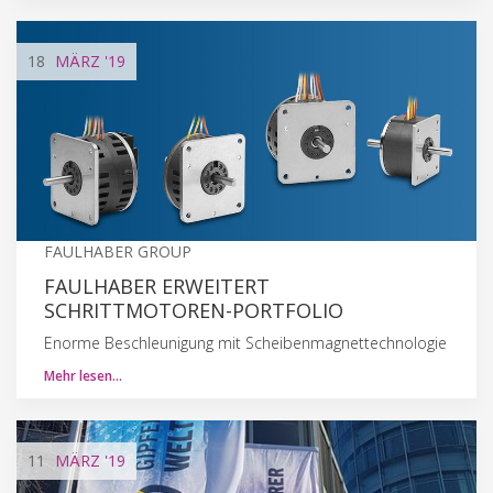
18
MÄRZ
'19
FAULHABER GROUP
FAULHABER ERWEITERT
SCHRITTMOTOREN-PORTFOLIO
Enorme Beschleunigung mit Scheibenmagnettechnologie
Mehr lesen…
11
MÄRZ
'19