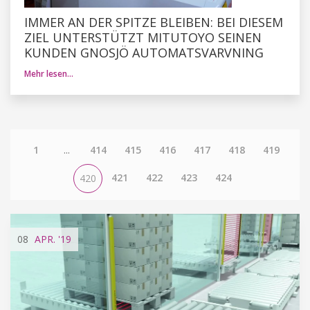
IMMER AN DER SPITZE BLEIBEN: BEI DIESEM
ZIEL UNTERSTÜTZT MITUTOYO SEINEN
KUNDEN GNOSJÖ AUTOMATSVARVNING
Mehr lesen…
1
...
414
415
416
417
418
419
421
422
423
424
420
08
APR.
'19