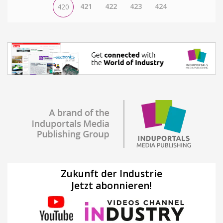
421
422
423
424
420
Zukunft der Industrie
Jetzt abonnieren!