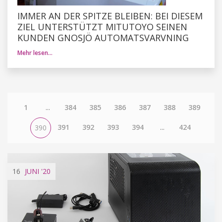
IMMER AN DER SPITZE BLEIBEN: BEI DIESEM
ZIEL UNTERSTÜTZT MITUTOYO SEINEN
KUNDEN GNOSJÖ AUTOMATSVARVNING
Mehr lesen…
1
...
384
385
386
387
388
389
391
392
393
394
...
424
390
16
JUNI
'20