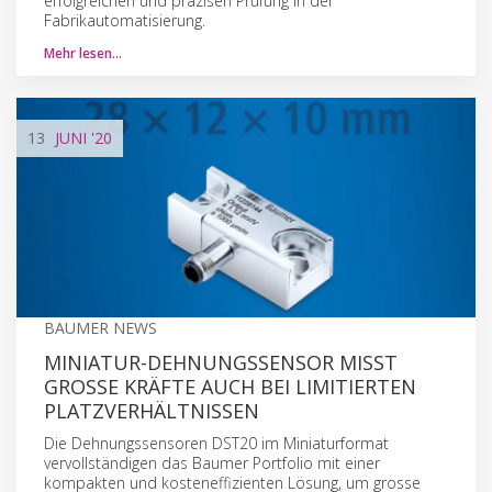
erfolgreichen und präzisen Prüfung in der
Fabrikautomatisierung.
Mehr lesen…
13
JUNI
'20
BAUMER NEWS
MINIATUR-DEHNUNGSSENSOR MISST
GROSSE KRÄFTE AUCH BEI LIMITIERTEN
PLATZVERHÄLTNISSEN
Die Dehnungssensoren DST20 im Miniaturformat
vervollständigen das Baumer Portfolio mit einer
kompakten und kosteneffizienten Lösung, um grosse