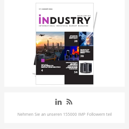
Nehmen Sie an unseren 155000 IMP Followern teil