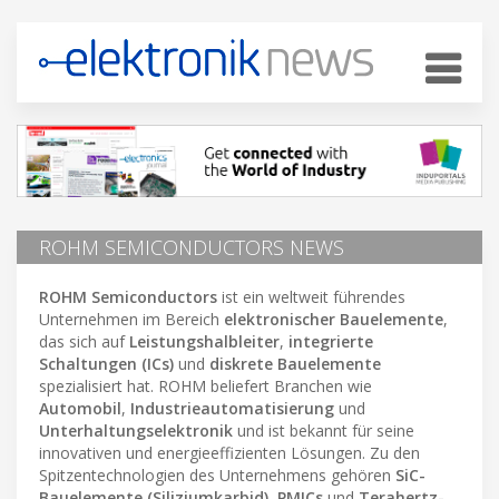
ROHM SEMICONDUCTORS NEWS
ROHM Semiconductors
ist ein weltweit führendes
Unternehmen im Bereich
elektronischer Bauelemente
,
das sich auf
Leistungshalbleiter
,
integrierte
Schaltungen (ICs)
und
diskrete Bauelemente
spezialisiert hat. ROHM beliefert Branchen wie
Automobil
,
Industrieautomatisierung
und
Unterhaltungselektronik
und ist bekannt für seine
innovativen und energieeffizienten Lösungen. Zu den
Spitzentechnologien des Unternehmens gehören
SiC-
Bauelemente (Siliziumkarbid)
,
PMICs
und
Terahertz-